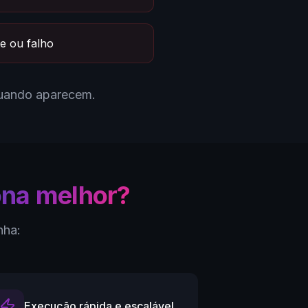
te ou falho
Quando aparecem.
ona melhor?
nha:
Execução rápida e escalável