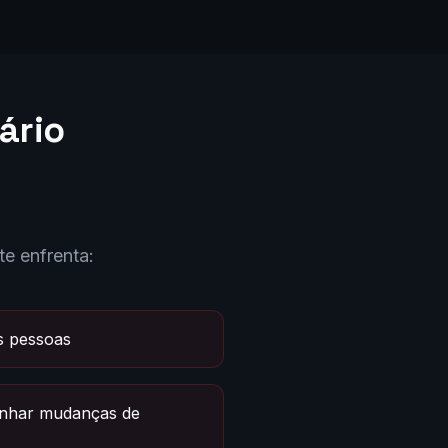
ário
e enfrenta:
s pessoas
anhar mudanças de