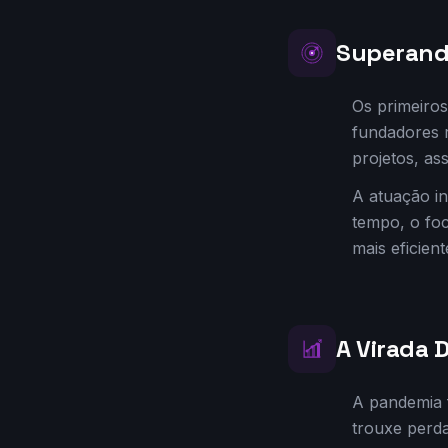
Superand
Os primeiro
fundadores r
projetos, a
A atuação in
tempo, o foc
mais eficien
A Virada D
A pandemia f
trouxe perda