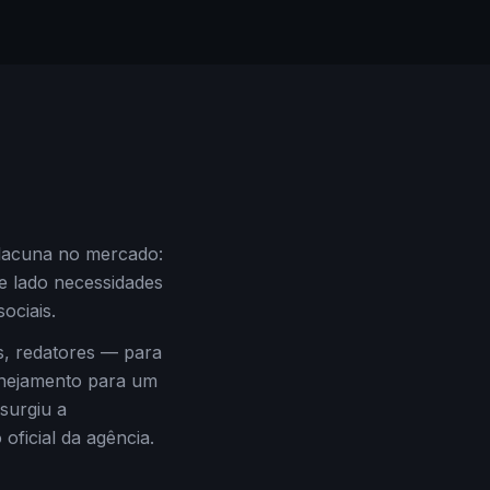
 lacuna no mercado:
 lado necessidades
ociais.
os, redatores — para
anejamento para um
surgiu a
oficial da agência.