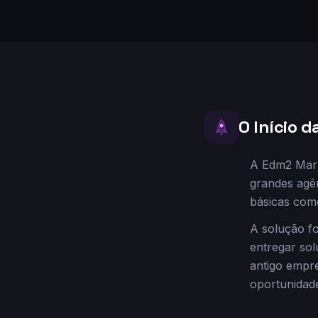
O Início 
A Edm2 Mark
grandes agê
básicas como
A solução fo
entregar sol
antigo empre
oportunidade