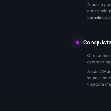
A busca por
o mercado pa
permitindo 
Conquista
O reconheci
centrado na 
A Edm2 Mark
se pela ino
trajetória m