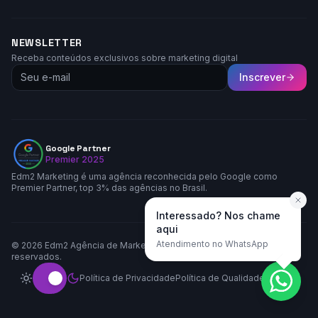
NEWSLETTER
Receba conteúdos exclusivos sobre marketing digital
Inscrever
Google Partner
Premier 2025
Edm2 Marketing é uma agência reconhecida pelo Google como
Premier Partner, top 3% das agências no Brasil.
Interessado? Nos chame
aqui
Atendimento no WhatsApp
©
2026
Edm2 Agência de Marketing LTDA. Todos os direitos
reservados.
Política de Privacidade
Política de Qualidade
Contato