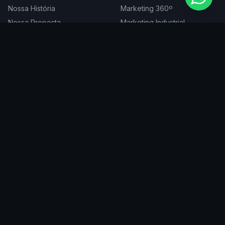
Nossa História
Marketing 360º
Nossa Proposta
Marketing Industrial
Nossa Expertise
Consultoria de Marketing
Cases
Projetos Especiais
Blog
Trabalhe Conosco
DIGITAL
ATENDEMOS EM
Websites
São Paulo
SEO
Rio de Janeiro
Redes Sociais
Belo Horizonte
Tráfego Pago
Curitiba
Branding
Florianópolis
Manutenção
Porto Alegre
Vitória