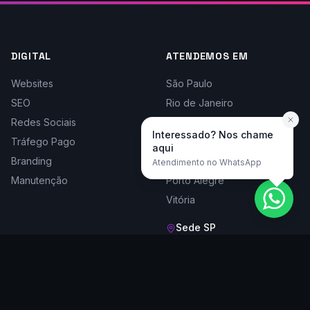
DIGITAL
ATENDEMOS EM
Websites
São Paulo
SEO
Rio de Janeiro
Redes Sociais
Belo Horizonte
Interessado? Nos chame
Tráfego Pago
Curitiba
aqui
Branding
Florianópolis
Atendimento no WhatsApp
Manutenção
Porto Alegre
Vitória
Sede SP
Rua Doutor César, 1161, Cj 204
Santana - São Paulo/SP,
02013-002
Seg a sex, 9h às 18h
(11) 2283-5656