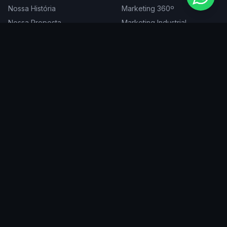
Nossa História
Marketing 360º
Nossa Proposta
Marketing Industrial
Nossa Expertise
Consultoria de Marketing
Cases
Projetos Especiais
Blog
Trabalhe Conosco
DIGITAL
ATENDEMOS EM
Websites
São Paulo
SEO
Rio de Janeiro
Redes Sociais
Belo Horizonte
Tráfego Pago
Curitiba
Branding
Florianópolis
Manutenção
Porto Alegre
Vitória