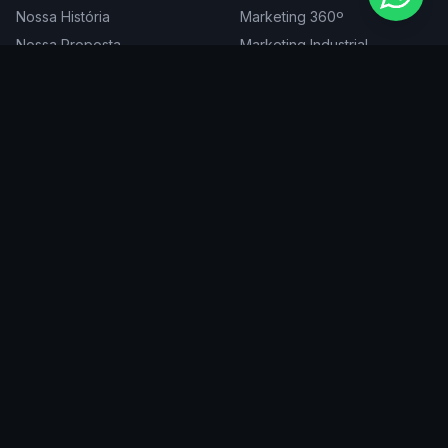
Nossa História
Marketing 360º
Nossa Proposta
Marketing Industrial
Nossa Expertise
Consultoria de Marketing
Cases
Projetos Especiais
Blog
Trabalhe Conosco
DIGITAL
ATENDEMOS EM
Websites
São Paulo
SEO
Rio de Janeiro
Redes Sociais
Belo Horizonte
Tráfego Pago
Curitiba
Branding
Florianópolis
Manutenção
Porto Alegre
Vitória