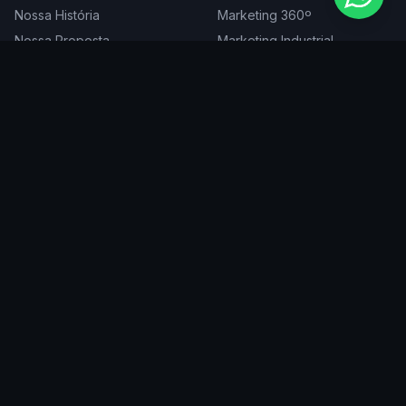
Nossa História
Marketing 360º
Nossa Proposta
Marketing Industrial
Nossa Expertise
Consultoria de Marketing
Cases
Projetos Especiais
Blog
Trabalhe Conosco
DIGITAL
ATENDEMOS EM
Websites
São Paulo
SEO
Rio de Janeiro
Redes Sociais
Belo Horizonte
Tráfego Pago
Curitiba
Branding
Florianópolis
Manutenção
Porto Alegre
Vitória