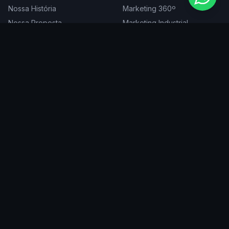
Nossa História
Marketing 360º
Nossa Proposta
Marketing Industrial
Nossa Expertise
Consultoria de Marketing
Cases
Projetos Especiais
Blog
Trabalhe Conosco
DIGITAL
ATENDEMOS EM
Websites
São Paulo
SEO
Rio de Janeiro
Redes Sociais
Belo Horizonte
Tráfego Pago
Curitiba
Branding
Florianópolis
Manutenção
Porto Alegre
Vitória