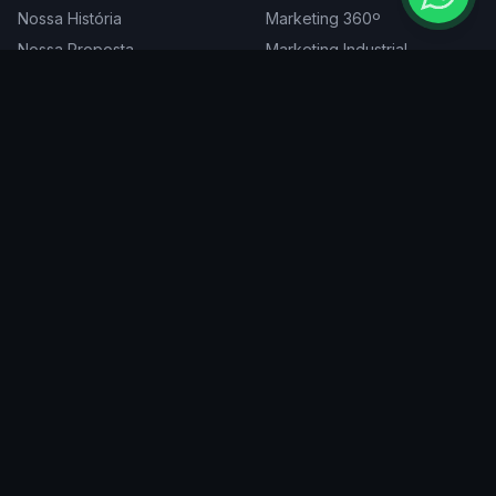
Nossa História
Marketing 360º
Nossa Proposta
Marketing Industrial
Nossa Expertise
Consultoria de Marketing
Cases
Projetos Especiais
Blog
Trabalhe Conosco
DIGITAL
ATENDEMOS EM
Websites
São Paulo
SEO
Rio de Janeiro
Redes Sociais
Belo Horizonte
Tráfego Pago
Curitiba
Branding
Florianópolis
Manutenção
Porto Alegre
Vitória