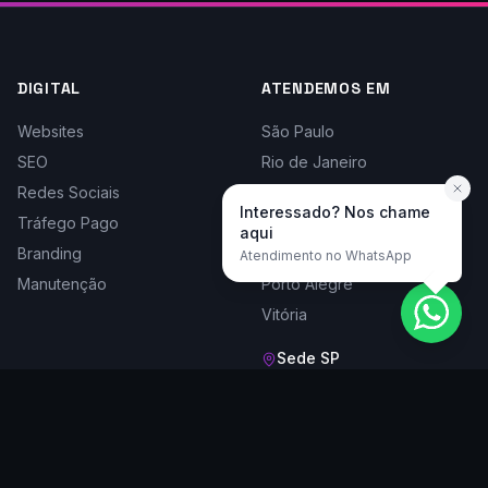
DIGITAL
ATENDEMOS EM
Websites
São Paulo
SEO
Rio de Janeiro
Redes Sociais
Belo Horizonte
Interessado? Nos chame
Tráfego Pago
Curitiba
aqui
Branding
Florianópolis
Atendimento no WhatsApp
Manutenção
Porto Alegre
Vitória
Sede SP
Rua Doutor César, 1161, Cj 204
Santana - São Paulo/SP,
02013-002
Seg a sex, 9h às 18h
(11) 2283-5656