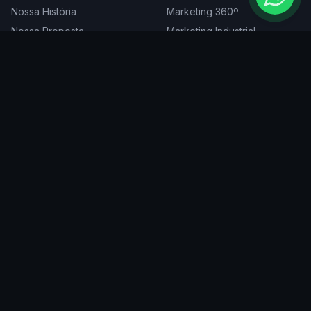
Nossa História
Marketing 360º
Nossa Proposta
Marketing Industrial
Nossa Expertise
Consultoria de Marketing
Cases
Projetos Especiais
Blog
Trabalhe Conosco
DIGITAL
ATENDEMOS EM
Websites
São Paulo
SEO
Rio de Janeiro
Redes Sociais
Belo Horizonte
Tráfego Pago
Curitiba
Branding
Florianópolis
Manutenção
Porto Alegre
Vitória