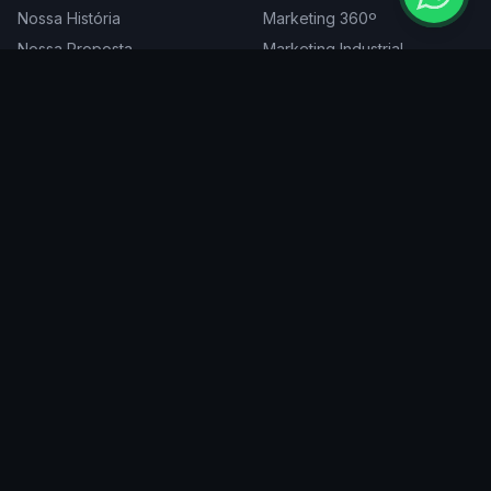
Nossa História
Marketing 360º
Nossa Proposta
Marketing Industrial
Nossa Expertise
Consultoria de Marketing
Cases
Projetos Especiais
Blog
Trabalhe Conosco
DIGITAL
ATENDEMOS EM
Websites
São Paulo
SEO
Rio de Janeiro
Redes Sociais
Belo Horizonte
Tráfego Pago
Curitiba
Branding
Florianópolis
Manutenção
Porto Alegre
Vitória