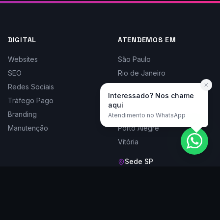
DIGITAL
ATENDEMOS EM
Websites
São Paulo
SEO
Rio de Janeiro
Redes Sociais
Belo Horizonte
Interessado? Nos chame
Tráfego Pago
Curitiba
aqui
Branding
Florianópolis
Atendimento no WhatsApp
Manutenção
Porto Alegre
Vitória
Sede SP
Rua Doutor César, 1161, Cj 204
Santana - São Paulo/SP,
02013-002
Seg a sex, 9h às 18h
(11) 2283-5656