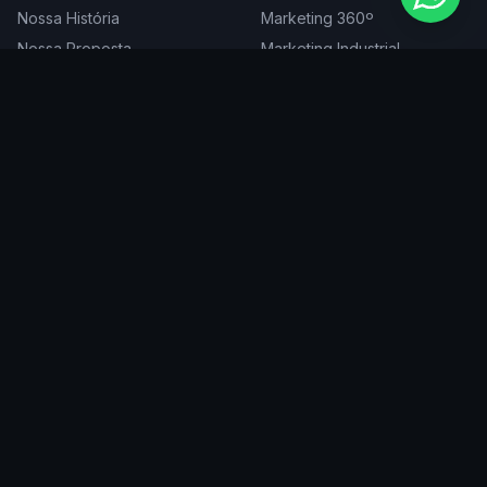
Nossa História
Marketing 360º
Nossa Proposta
Marketing Industrial
Nossa Expertise
Consultoria de Marketing
Cases
Projetos Especiais
Blog
Trabalhe Conosco
DIGITAL
ATENDEMOS EM
Websites
São Paulo
SEO
Rio de Janeiro
Redes Sociais
Belo Horizonte
Tráfego Pago
Curitiba
Branding
Florianópolis
Manutenção
Porto Alegre
Vitória