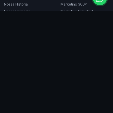
Nossa História
Marketing 360º
Nossa Proposta
Marketing Industrial
Nossa Expertise
Consultoria de Marketing
Cases
Projetos Especiais
Blog
Trabalhe Conosco
DIGITAL
ATENDEMOS EM
Websites
São Paulo
SEO
Rio de Janeiro
Redes Sociais
Belo Horizonte
Tráfego Pago
Curitiba
Branding
Florianópolis
Manutenção
Porto Alegre
Vitória