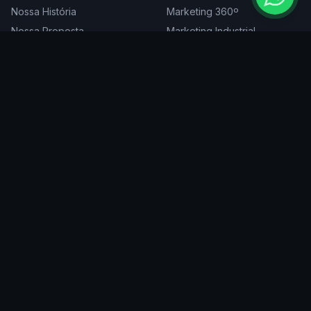
Nossa História
Marketing 360º
Nossa Proposta
Marketing Industrial
Nossa Expertise
Consultoria de Marketing
Cases
Projetos Especiais
Blog
Trabalhe Conosco
DIGITAL
ATENDEMOS EM
Websites
São Paulo
SEO
Rio de Janeiro
Redes Sociais
Belo Horizonte
Tráfego Pago
Curitiba
Branding
Florianópolis
Manutenção
Porto Alegre
Vitória