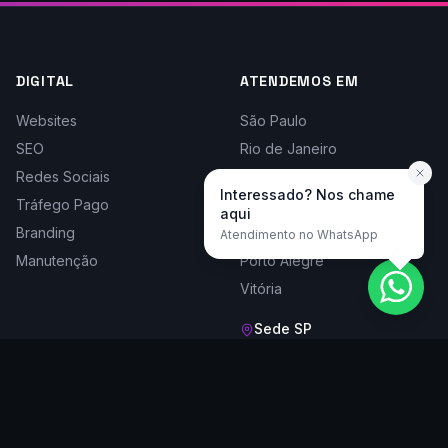
DIGITAL
ATENDEMOS EM
Websites
São Paulo
SEO
Rio de Janeiro
Redes Sociais
Belo Horizonte
Interessado? Nos chame
Tráfego Pago
Curitiba
aqui
Branding
Florianópolis
Atendimento no WhatsApp
Manutenção
Porto Alegre
Vitória
Sede SP
Rua Doutor César, 1161, Cj 204
Santana - São Paulo/SP,
02013-002
Seg a sex, 9h às 18h
(11) 2283-5656