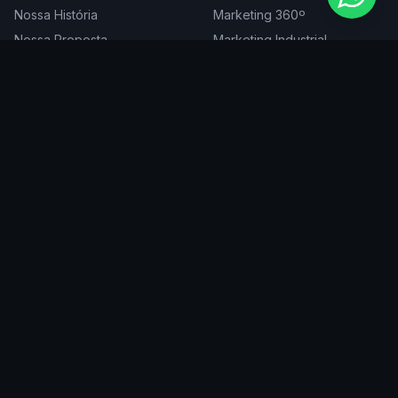
Nossa História
Marketing 360º
Nossa Proposta
Marketing Industrial
Nossa Expertise
Consultoria de Marketing
Cases
Projetos Especiais
Blog
Trabalhe Conosco
DIGITAL
ATENDEMOS EM
Websites
São Paulo
SEO
Rio de Janeiro
Redes Sociais
Belo Horizonte
Tráfego Pago
Curitiba
Branding
Florianópolis
Manutenção
Porto Alegre
Vitória