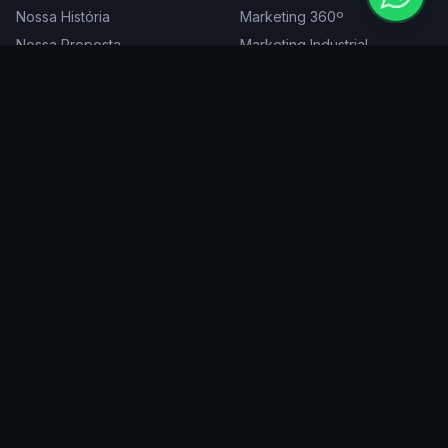
Nossa História
Marketing 360º
Nossa Proposta
Marketing Industrial
Nossa Expertise
Consultoria de Marketing
Cases
Projetos Especiais
Blog
Trabalhe Conosco
DIGITAL
ATENDEMOS EM
Websites
São Paulo
SEO
Rio de Janeiro
Redes Sociais
Belo Horizonte
Tráfego Pago
Curitiba
Branding
Florianópolis
Manutenção
Porto Alegre
Vitória