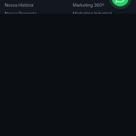
Nossa História
Marketing 360º
Nossa Proposta
Marketing Industrial
Nossa Expertise
Consultoria de Marketing
Cases
Projetos Especiais
Blog
Trabalhe Conosco
DIGITAL
ATENDEMOS EM
Websites
São Paulo
SEO
Rio de Janeiro
Redes Sociais
Belo Horizonte
Tráfego Pago
Curitiba
Branding
Florianópolis
Manutenção
Porto Alegre
Vitória