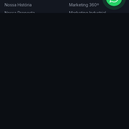
Nossa História
Marketing 360º
Nossa Proposta
Marketing Industrial
Nossa Expertise
Consultoria de Marketing
Cases
Projetos Especiais
Blog
Trabalhe Conosco
DIGITAL
ATENDEMOS EM
Websites
São Paulo
SEO
Rio de Janeiro
Redes Sociais
Belo Horizonte
Tráfego Pago
Curitiba
Branding
Florianópolis
Manutenção
Porto Alegre
Vitória