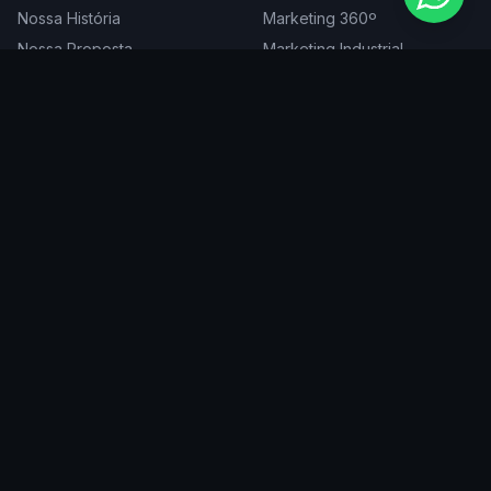
Nossa História
Marketing 360º
Nossa Proposta
Marketing Industrial
Nossa Expertise
Consultoria de Marketing
Cases
Projetos Especiais
Blog
Trabalhe Conosco
DIGITAL
ATENDEMOS EM
Websites
São Paulo
SEO
Rio de Janeiro
Redes Sociais
Belo Horizonte
Tráfego Pago
Curitiba
Branding
Florianópolis
Manutenção
Porto Alegre
Vitória