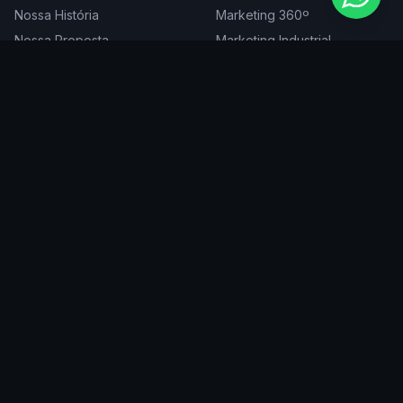
Nossa História
Marketing 360º
Nossa Proposta
Marketing Industrial
Nossa Expertise
Consultoria de Marketing
Cases
Projetos Especiais
Blog
Trabalhe Conosco
DIGITAL
ATENDEMOS EM
Websites
São Paulo
SEO
Rio de Janeiro
Redes Sociais
Belo Horizonte
Tráfego Pago
Curitiba
Branding
Florianópolis
Manutenção
Porto Alegre
Vitória