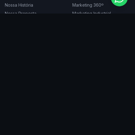
Nossa História
Marketing 360º
Nossa Proposta
Marketing Industrial
Nossa Expertise
Consultoria de Marketing
Cases
Projetos Especiais
Blog
Trabalhe Conosco
DIGITAL
ATENDEMOS EM
Websites
São Paulo
SEO
Rio de Janeiro
Redes Sociais
Belo Horizonte
Tráfego Pago
Curitiba
Branding
Florianópolis
Manutenção
Porto Alegre
Vitória