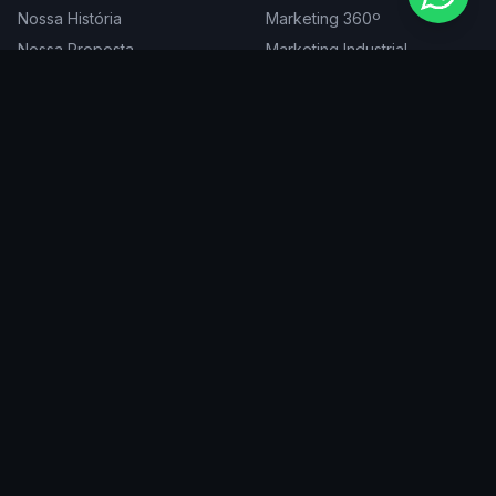
Nossa História
Marketing 360º
Nossa Proposta
Marketing Industrial
Nossa Expertise
Consultoria de Marketing
Cases
Projetos Especiais
Blog
Trabalhe Conosco
DIGITAL
ATENDEMOS EM
Websites
São Paulo
SEO
Rio de Janeiro
Redes Sociais
Belo Horizonte
Tráfego Pago
Curitiba
Branding
Florianópolis
Manutenção
Porto Alegre
Vitória