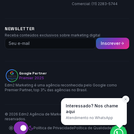
Comercial: (11) 2283-5744
NEWSLETTER
Receba conteúdos exclusivos sobre marketing digital
Inscrever
Google Partner
Premier 2025
Edm2 Marketing é uma agência reconhecida pelo Google como
Premier Partner, top 3% das agências no Brasil.
Interessado? Nos chame
aqui
©
2026
Edm2 Agência de Marketing LTDA. Todos os direitos
Atendimento no WhatsApp
reservados.
Política de Privacidade
Política de Qualidade
Contato