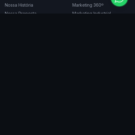
Nossa História
Marketing 360º
Nossa Proposta
Marketing Industrial
Nossa Expertise
Consultoria de Marketing
Cases
Projetos Especiais
Blog
Trabalhe Conosco
DIGITAL
ATENDEMOS EM
Websites
São Paulo
SEO
Rio de Janeiro
Redes Sociais
Belo Horizonte
Tráfego Pago
Curitiba
Branding
Florianópolis
Manutenção
Porto Alegre
Vitória