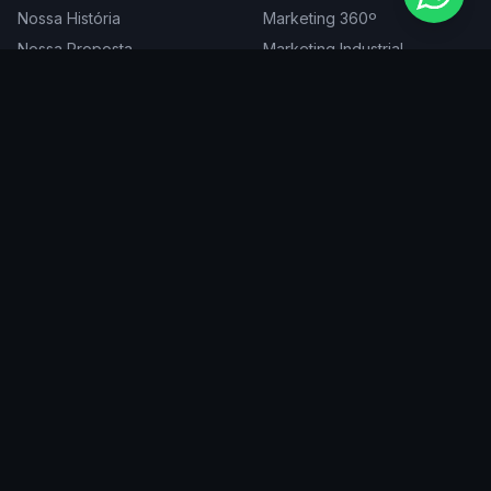
Nossa História
Marketing 360º
Nossa Proposta
Marketing Industrial
Nossa Expertise
Consultoria de Marketing
Cases
Projetos Especiais
Blog
Trabalhe Conosco
DIGITAL
ATENDEMOS EM
Websites
São Paulo
SEO
Rio de Janeiro
Redes Sociais
Belo Horizonte
Tráfego Pago
Curitiba
Branding
Florianópolis
Manutenção
Porto Alegre
Vitória