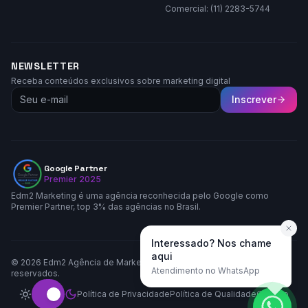
Comercial: (11) 2283-5744
NEWSLETTER
Receba conteúdos exclusivos sobre marketing digital
Inscrever
Google Partner
Premier 2025
Edm2 Marketing é uma agência reconhecida pelo Google como
Premier Partner, top 3% das agências no Brasil.
Interessado? Nos chame
aqui
©
2026
Edm2 Agência de Marketing LTDA. Todos os direitos
Atendimento no WhatsApp
reservados.
Política de Privacidade
Política de Qualidade
Contato