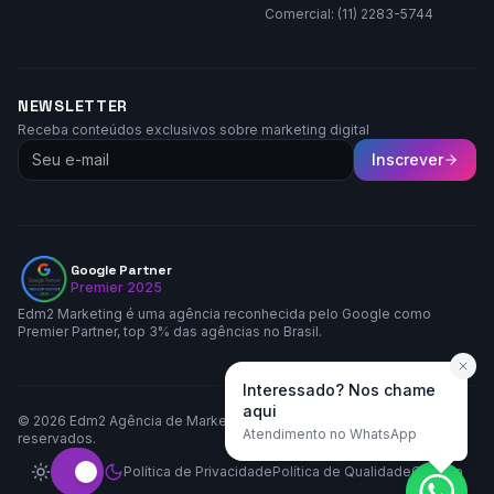
Comercial: (11) 2283-5744
NEWSLETTER
Receba conteúdos exclusivos sobre marketing digital
Inscrever
Google Partner
Premier 2025
Edm2 Marketing é uma agência reconhecida pelo Google como
Premier Partner, top 3% das agências no Brasil.
Interessado? Nos chame
aqui
©
2026
Edm2 Agência de Marketing LTDA. Todos os direitos
Atendimento no WhatsApp
reservados.
Política de Privacidade
Política de Qualidade
Contato