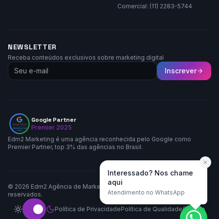
Comercial: (11) 2283-5744
NEWSLETTER
Receba conteúdos exclusivos sobre marketing digital
Inscrever
Google Partner
Premier 2025
Edm2 Marketing é uma agência reconhecida pelo Google como
Premier Partner, top 3% das agências no Brasil.
Interessado? Nos chame
aqui
©
2026
Edm2 Agência de Marketing LTDA. Todos os direitos
Atendimento no WhatsApp
reservados.
Política de Privacidade
Política de Qualidade
Contato