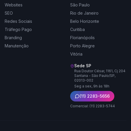
Websites
São Paulo
SEO
Rio de Janeiro
Redes Sociais
Belo Horizonte
Tráfego Pago
Curitiba
Branding
Florianópolis
Manutenção
Porto Alegre
Vitória
Sede SP
Rua Doutor César, 1161, Cj 204
Santana - São Paulo/SP,
02013-002
Seg a sex, 9h às 18h
(11) 2283-5656
Comercial: (11) 2283-5744