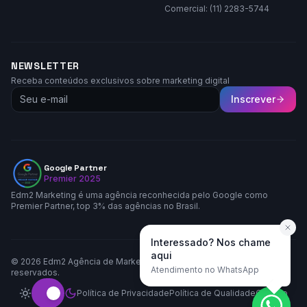
Comercial: (11) 2283-5744
NEWSLETTER
Receba conteúdos exclusivos sobre marketing digital
Inscrever
Google Partner
Premier 2025
Edm2 Marketing é uma agência reconhecida pelo Google como
Premier Partner, top 3% das agências no Brasil.
Interessado? Nos chame
aqui
©
2026
Edm2 Agência de Marketing LTDA. Todos os direitos
Atendimento no WhatsApp
reservados.
Política de Privacidade
Política de Qualidade
Contato