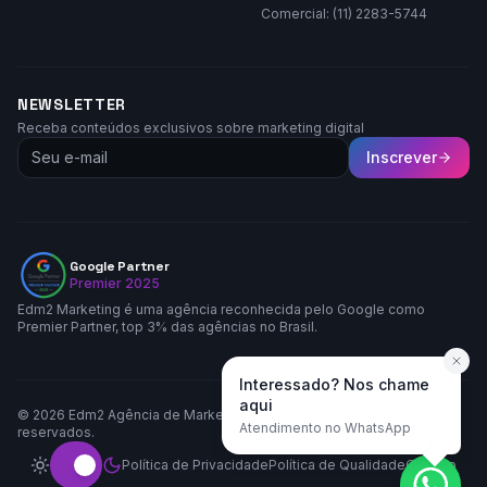
Comercial: (11) 2283-5744
NEWSLETTER
Receba conteúdos exclusivos sobre marketing digital
Inscrever
Google Partner
Premier 2025
Edm2 Marketing é uma agência reconhecida pelo Google como
Premier Partner, top 3% das agências no Brasil.
Interessado? Nos chame
aqui
©
2026
Edm2 Agência de Marketing LTDA. Todos os direitos
Atendimento no WhatsApp
reservados.
Política de Privacidade
Política de Qualidade
Contato