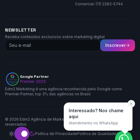
Comercial: (11) 2283-5744
NEWSLETTER
Receba conteúdos exclusivos sobre marketing digital
Inscrever
Google Partner
Premier 2025
Edm2 Marketing é uma agência reconhecida pelo Google como
Premier Partner, top 3% das agências no Brasil.
Interessado? Nos chame
aqui
©
2026
Edm2 Agência de Marketing LTDA. Todos os direitos
Atendimento no WhatsApp
reservados.
Política de Privacidade
Política de Qualidade
Contato