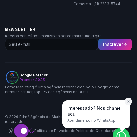
Comercial: (11) 2283-5744
NEWSLETTER
Receba conteúdos exclusivos sobre marketing digital
Inscrever
Google Partner
Premier 2025
Edm2 Marketing é uma agência reconhecida pelo Google como
Premier Partner, top 3% das agências no Brasil.
Interessado? Nos chame
aqui
©
2026
Edm2 Agência de Marketing LTDA. Todos os direitos
Atendimento no WhatsApp
reservados.
Política de Privacidade
Política de Qualidade
Contato