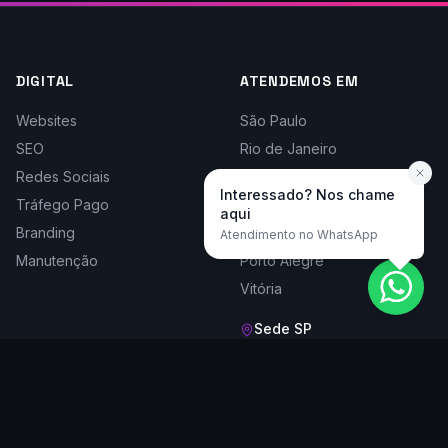
DIGITAL
ATENDEMOS EM
Websites
São Paulo
SEO
Rio de Janeiro
Redes Sociais
Belo Horizonte
Interessado? Nos chame
Tráfego Pago
Curitiba
aqui
Branding
Florianópolis
Atendimento no WhatsApp
Manutenção
Porto Alegre
Vitória
Sede SP
Rua Doutor César, 1161, Cj 204
Santana - São Paulo/SP,
02013-002
Seg a sex, 9h às 18h
(11) 2283-5656