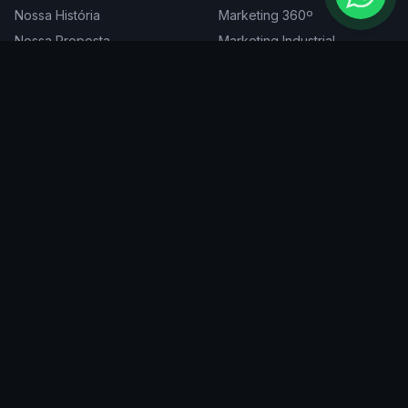
Nossa História
Marketing 360º
Nossa Proposta
Marketing Industrial
Nossa Expertise
Consultoria de Marketing
Cases
Projetos Especiais
Blog
Trabalhe Conosco
DIGITAL
ATENDEMOS EM
Websites
São Paulo
SEO
Rio de Janeiro
Redes Sociais
Belo Horizonte
Tráfego Pago
Curitiba
Branding
Florianópolis
Manutenção
Porto Alegre
Vitória