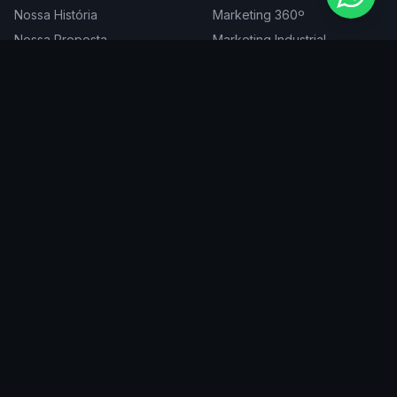
Nossa História
Marketing 360º
Nossa Proposta
Marketing Industrial
Nossa Expertise
Consultoria de Marketing
Cases
Projetos Especiais
Blog
Trabalhe Conosco
DIGITAL
ATENDEMOS EM
Websites
São Paulo
SEO
Rio de Janeiro
Redes Sociais
Belo Horizonte
Tráfego Pago
Curitiba
Branding
Florianópolis
Manutenção
Porto Alegre
Vitória