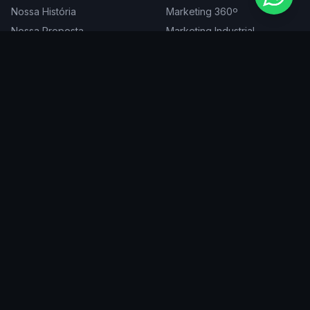
Nossa História
Marketing 360º
Nossa Proposta
Marketing Industrial
Nossa Expertise
Consultoria de Marketing
Cases
Projetos Especiais
Blog
Trabalhe Conosco
DIGITAL
ATENDEMOS EM
Websites
São Paulo
SEO
Rio de Janeiro
Redes Sociais
Belo Horizonte
Tráfego Pago
Curitiba
Branding
Florianópolis
Manutenção
Porto Alegre
Vitória