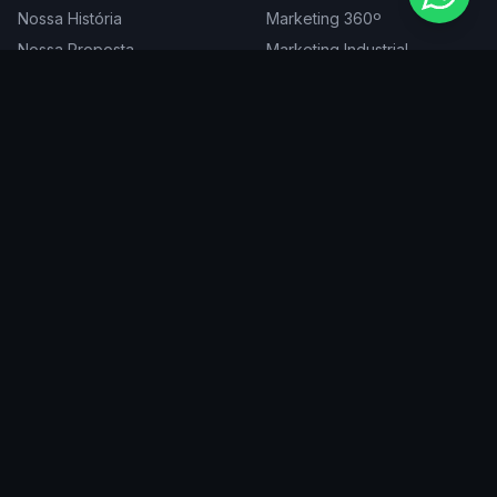
Nossa História
Marketing 360º
Nossa Proposta
Marketing Industrial
Nossa Expertise
Consultoria de Marketing
Cases
Projetos Especiais
Blog
Trabalhe Conosco
DIGITAL
ATENDEMOS EM
Websites
São Paulo
SEO
Rio de Janeiro
Redes Sociais
Belo Horizonte
Tráfego Pago
Curitiba
Branding
Florianópolis
Manutenção
Porto Alegre
Vitória