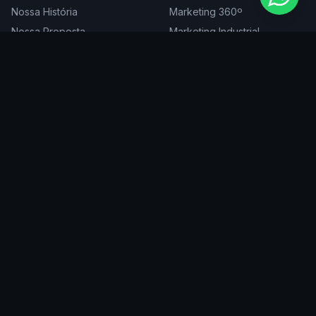
Nossa História
Marketing 360º
Nossa Proposta
Marketing Industrial
Nossa Expertise
Consultoria de Marketing
Cases
Projetos Especiais
Blog
Trabalhe Conosco
DIGITAL
ATENDEMOS EM
Websites
São Paulo
SEO
Rio de Janeiro
Redes Sociais
Belo Horizonte
Tráfego Pago
Curitiba
Branding
Florianópolis
Manutenção
Porto Alegre
Vitória