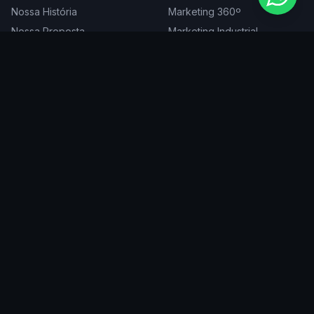
Nossa História
Marketing 360º
Nossa Proposta
Marketing Industrial
Nossa Expertise
Consultoria de Marketing
Cases
Projetos Especiais
Blog
Trabalhe Conosco
DIGITAL
ATENDEMOS EM
Websites
São Paulo
SEO
Rio de Janeiro
Redes Sociais
Belo Horizonte
Tráfego Pago
Curitiba
Branding
Florianópolis
Manutenção
Porto Alegre
Vitória