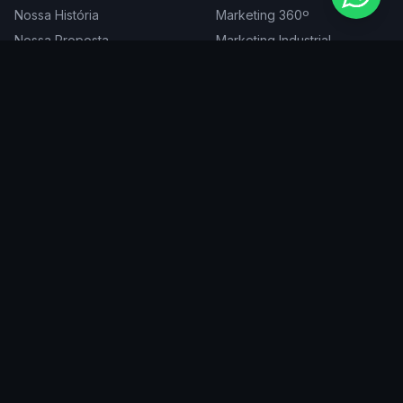
Nossa História
Marketing 360º
Nossa Proposta
Marketing Industrial
Nossa Expertise
Consultoria de Marketing
Cases
Projetos Especiais
Blog
Trabalhe Conosco
DIGITAL
ATENDEMOS EM
Websites
São Paulo
SEO
Rio de Janeiro
Redes Sociais
Belo Horizonte
Tráfego Pago
Curitiba
Branding
Florianópolis
Manutenção
Porto Alegre
Vitória